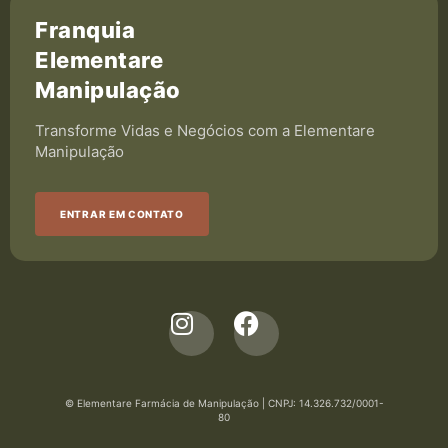
Franquia
Elementare
Manipulação
Transforme Vidas e Negócios com a Elementare
Manipulação
ENTRAR EM CONTATO
I
F
n
a
s
c
t
e
© Elementare Farmácia de Manipulação | CNPJ: 14.326.732/0001-
a
b
80
g
o